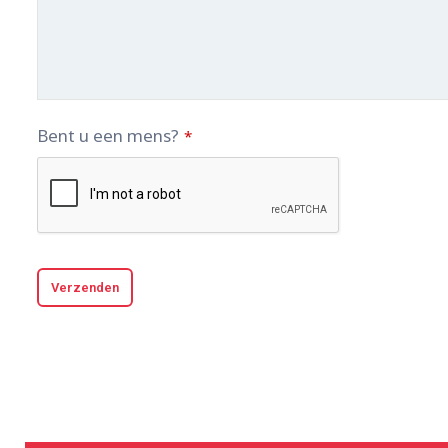
Bent u een mens?
*
Verzenden
D
i
t
v
e