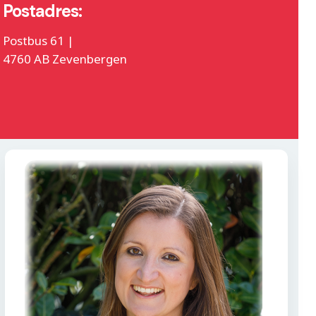
Postadres:
Postbus 61 |
4760 AB Zevenbergen