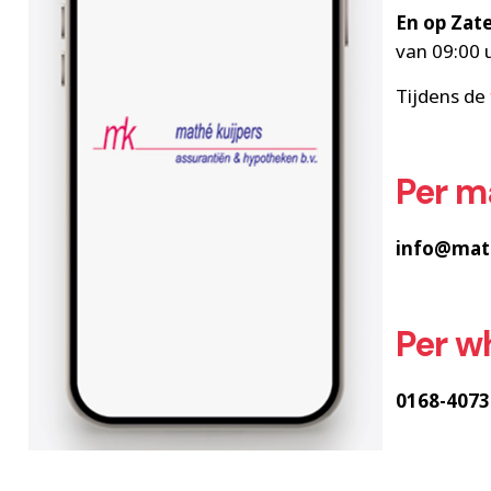
En op Zat
van 09:00 
Tijdens de
Per m
info@math
Per w
0168-4073